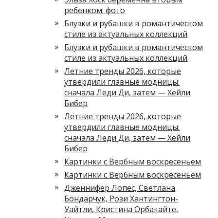
ребенком: фото
Блузки и рубашки в романтическом
стиле из актуальных коллекций
Блузки и рубашки в романтическом
стиле из актуальных коллекций
Летние тренды 2026, которые
утвердили главные модницы:
сначала Леди Ди, затем — Хейли
Бибер
Летние тренды 2026, которые
утвердили главные модницы:
сначала Леди Ди, затем — Хейли
Бибер
Картинки с Вербным воскресеньем
Картинки с Вербным воскресеньем
Дженнифер Лопес, Светлана
Бондарчук, Рози Хантингтон-
Уайтли, Кристина Орбакайте,