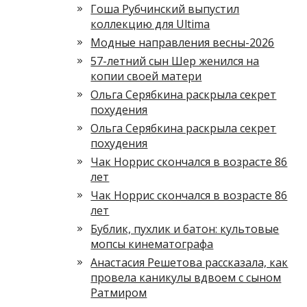
Гоша Рубчинский выпустил
коллекцию для Ultima
Модные направления весны-2026
57-летний сын Шер женился на
копии своей матери
Ольга Серябкина раскрыла секрет
похудения
Ольга Серябкина раскрыла секрет
похудения
Чак Норрис скончался в возрасте 86
лет
Чак Норрис скончался в возрасте 86
лет
Бублик, пухлик и батон: культовые
мопсы кинематографа
Анастасия Решетова рассказала, как
провела каникулы вдвоем с сыном
Ратмиром