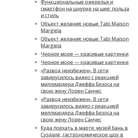
Функциональные ожерелья и
смартфон на шнурке на шее: польза
и стиль
Объект желания: новые Tabi Maison
Margiela
Объект желания: новые Tabi Maison
Margiela
Черное море — красивые картинки
Черное море — красивые картинки
«Развод неизбежен». В сети
завирусилось видео с реакцией
миллиардера Джеффа Безоса на
свою жену Лорен Санчес
«Развод неизбежен». В сети
завирусилось видео с реакцией
миллиардера Джеффа Безоса на
свою жену Лорен Санчес
Куда поехать в марте: музей бань в
Суздале, гастрономическое шоу в