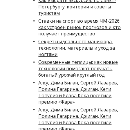
Как выбрать экскурсию по Санкт-
Петербургу: критерии и советы
туристам
Ставки на спорт во время ЧМ-2026:
как устроен рынок прогнозов и кто
получает преимущество
Секреты идеального маникюра:
технологии, материалы и уход за
ногтями
Современные теплицы: как новые
технологии помогают получать
богатый урожай круглый год
Алсу, Дима Билан, Сергей Лазарев,
Полина Гагарина, Джиган, Кети
Топурия и Клава Кока посетили
премию «Жара»
Алсу, Дима Билан, Сергей Лазарев,
Полина Гагарина, Джиган, Кети
Топурия и Клава Кока посетили
премию «Жара»