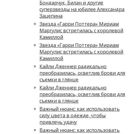
Бондарчук, Билан и другие
суперзвезды на юбилее Александра
Зацепина
Звезда «Гарри Поттера» Мириам
Маргулис встретилась с королевой
Камиллой
Звезда «Гарри Поттера» Мириам
Маргулис встретилась с королевой
Камиллой
Кайли Дженнер радикально
преобразилась, осветлив брови для
съемки в глянце
Кайли Дженнер радикально
преобразилась, осветлив брови для
съемки в глянце
Важный нюанс: как использовать
силу цвета в одежде, чтобы
привлечь удачу
Важный нюанс: как использовать