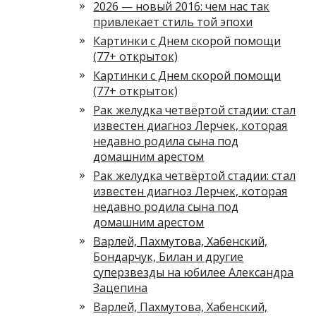
2026 — новый 2016: чем нас так
привлекает стиль той эпохи
Картинки с Днем скорой помощи
(77+ открыток)
Картинки с Днем скорой помощи
(77+ открыток)
Рак желудка четвёртой стадии: стал
известен диагноз Лерчек, которая
недавно родила сына под
домашним арестом
Рак желудка четвёртой стадии: стал
известен диагноз Лерчек, которая
недавно родила сына под
домашним арестом
Варлей, Пахмутова, Хабенский,
Бондарчук, Билан и другие
суперзвезды на юбилее Александра
Зацепина
Варлей, Пахмутова, Хабенский,