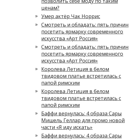
позволить себе моду по таким
ценам?
Умер актёр Чак Норрис
Смотреть и обладать: пять причин
посетить ярмарку современного
искусства «Арт Россия»
Смотреть и обладать: пять причин
посетить ярмарку современного
искусства «Арт Россия»
Королева Летиция в белом
твидовом платье встретилась с
папой римским
Королева Летиция в белом
твидовом платье встретилась с
папой римским
Баффи вернулась: 4 образа Сары
Мишель Геллар для промо новой
части «Я иду искать»
Баффи вернулась: 4 образа Сары