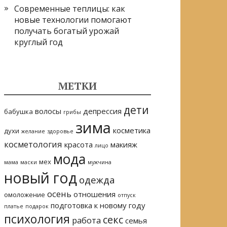
Современные теплицы: как
новые технологии помогают
получать богатый урожай
круглый год
МЕТКИ
дети
волосы
депрессия
бабушка
грибы
зима
косметика
духи
желание
здоровье
косметология
красота
макияж
лицо
мода
мех
мама
маски
мужчина
новый год
одежда
осень
отношения
омоложение
отпуск
подготовка к новому году
платье
подарок
психология
секс
работа
семья