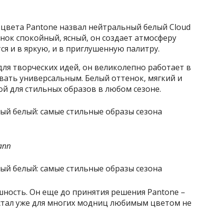
 цвета Pantone назвал нейтральный белый Cloud
енок спокойный, ясный, он создает атмосферу
ся и в яркую, и в приглушенную палитру.
ля творческих идей, он великолепно работает в
вать универсальным. Белый оттенок, мягкий и
й для стильных образов в любом сезоне.
ann
ушность. Он еще до принятия решения Pantone –
 стал уже для многих модниц любимым цветом не