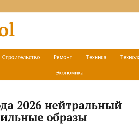
ol
Строительство
Ремонт
Техника
Технол
Экономика
ода 2026 нейтральный
тильные образы