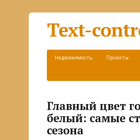
Text-contr
Недвижимость
Проекты
Главный цвет г
белый: самые с
сезона