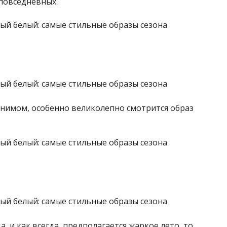
 повседневных.
енимом, особенно великолепно смотрится образ
а, и как всегда, предполагается жаркое лето, то