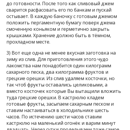
до готовности. После того как сливовый джем
сварится расфасовать его по банкам и пускай
остывает. В каждую баночку с готовым джемом
положить пергаментную бумагу поверх джема
смоченную коньяком и герметично закрыть
крышками. Хранение должно быть в тёмном,
прохладном месте.
3) Вот еще одна не менее вкусная заготовка на
зиму из слив. Для приготовления этого чудо
лакомства нам понадобится один килограмм
сахарного песка, два килограмма фруктов и
грецкие орешки. Из слив удаляем косточки, но
так чтоб фрукты оставались целиковыми, а
вместо косточек которые Вы вытащили вложить
туда грецкие орешки. В кастрюлю кладем
готовые фрукты, засыпаем сахарным песком и
ставим настаиваться в холодильнике шесть
часов. По истечению шести часов ставим
кастрюлю на маленький огонёк и варим минут
двадцать. Через сутки проделываем тоже самое,