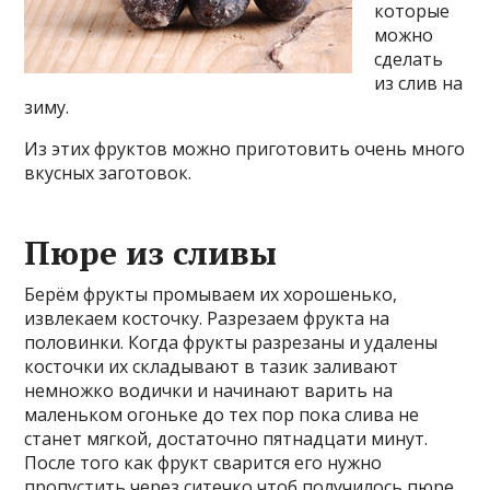
которые
можно
сделать
из слив на
зиму.
Из этих фруктов можно приготовить очень много
вкусных заготовок.
Пюре из сливы
Берём фрукты промываем их хорошенько,
извлекаем косточку. Разрезаем фрукта на
половинки. Когда фрукты разрезаны и удалены
косточки их складывают в тазик заливают
немножко водички и начинают варить на
маленьком огоньке до тех пор пока слива не
станет мягкой, достаточно пятнадцати минут.
После того как фрукт сварится его нужно
пропустить через ситечко чтоб получилось пюре.