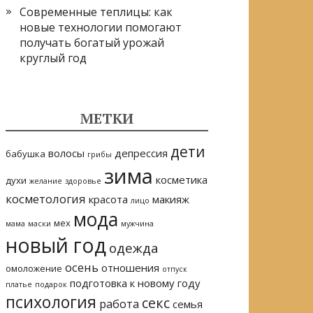
Современные теплицы: как
новые технологии помогают
получать богатый урожай
круглый год
МЕТКИ
дети
волосы
депрессия
бабушка
грибы
зима
косметика
духи
желание
здоровье
косметология
красота
макияж
лицо
мода
мех
мама
маски
мужчина
новый год
одежда
осень
отношения
омоложение
отпуск
подготовка к новому году
платье
подарок
психология
секс
работа
семья