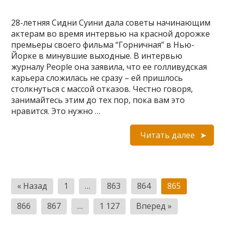
28-летняя Сидни Суини дала советы начинающим
актерам во время интервью на красной дорожке
премьеры своего фильма “Горничная” в Нью-
Йорке в минувшие выходные. В интервью
журналу People она заявила, что ее голливудская
карьера сложилась не сразу – ей пришлось
столкнуться с массой отказов. Честно говоря,
занимайтесь этим до тех пор, пока вам это
нравится. Это нужно …
Читать далее
Пагинация
« Назад
1
…
863
864
865
записей
866
867
…
1 127
Вперед »