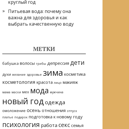
круглый год
Питьевая вода: почему она
важна для здоровья и как
выбрать качественную воду
МЕТКИ
дети
волосы
депрессия
бабушка
грибы
зима
косметика
духи
желание
здоровье
косметология
красота
макияж
лицо
мода
мех
мама
маски
мужчина
новый год
одежда
осень
отношения
омоложение
отпуск
подготовка к новому году
платье
подарок
психология
секс
работа
семья