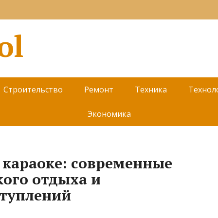
ol
Строительство
Ремонт
Техника
Технол
Экономика
 караоке: современные
кого отдыха и
туплений