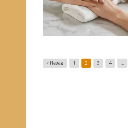
Пагинация
« Назад
1
2
3
4
…
записей